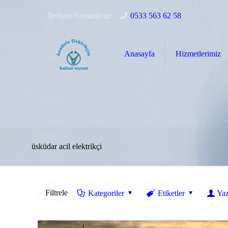
İletişim Numaramız:
0533 563 62 58
Anasayfa
Hizmetlerimiz
üsküdar acil elektrikçi
Filtrele
Kategoriler
Etiketler
Yaz