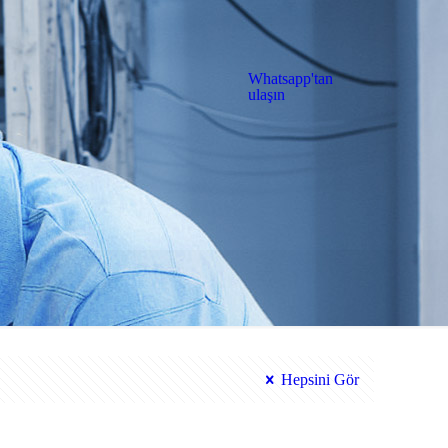
Whatsapp'tan
ulaşın
Hepsini Gör